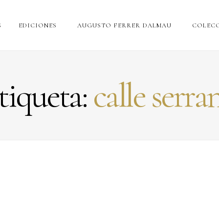
S
EDICIONES
AUGUSTO FERRER DALMAU
COLECC
tiqueta:
calle serra