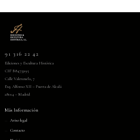
91 316 22 42
Ediciones y Escultura Histórica
CIF B84733195
Calle Valenzuela, 7
Esq. Alfonso XII – Puerta de Alcalá
28014 – Madrid
Más Información
Aviso legal
Contacto