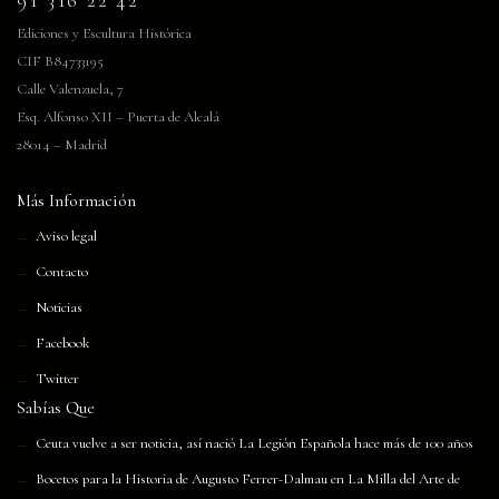
91 316 22 42
Ediciones y Escultura Histórica
CIF B84733195
Calle Valenzuela, 7
Esq. Alfonso XII – Puerta de Alcalá
28014 – Madrid
Más Información
Aviso legal
Contacto
Noticias
Facebook
Twitter
Sabías Que
Ceuta vuelve a ser noticia, así nació La Legión Española hace más de 100 años
Bocetos para la Historia de Augusto Ferrer-Dalmau en La Milla del Arte de