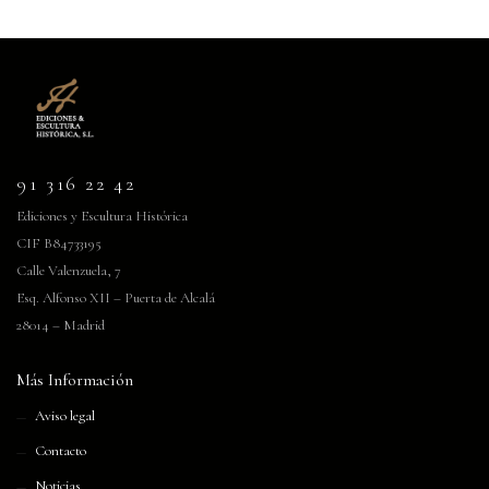
91 316 22 42
Ediciones y Escultura Histórica
CIF B84733195
Calle Valenzuela, 7
Esq. Alfonso XII – Puerta de Alcalá
28014 – Madrid
Más Información
Aviso legal
Contacto
Noticias