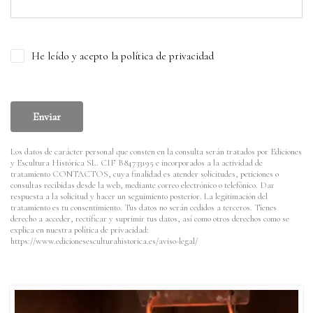
He leído y acepto la política de privacidad
Enviar
Los datos de carácter personal que consten en la consulta serán tratados por Ediciones
y Escultura Histórica SL. CIF B84733195 e incorporados a la actividad de
tratamiento CONTACTOS, cuya finalidad es atender solicitudes, peticiones o
consultas recibidas desde la web, mediante correo electrónico o telefónico. Dar
respuesta a la solicitud y hacer un seguimiento posterior. La legitimación del
tratamiento es tu consentimiento. Tus datos no serán cedidos a terceros. Tienes
derecho a acceder, rectificar y suprimir tus datos, así como otros derechos como se
explica en nuestra política de privacidad:
https://www.edicionesesculturahistorica.es/aviso-legal/