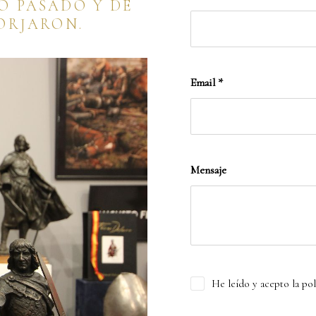
O PASADO Y DE
ORJARON.
Email
*
Mensaje
He leído y acepto la pol