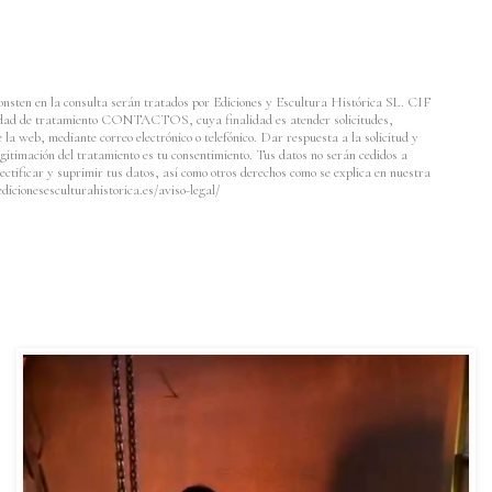
onsten en la consulta serán tratados por Ediciones y Escultura Histórica SL. CIF
vidad de tratamiento CONTACTOS, cuya finalidad es atender solicitudes,
e la web, mediante correo electrónico o telefónico. Dar respuesta a la solicitud y
egitimación del tratamiento es tu consentimiento. Tus datos no serán cedidos a
ectificar y suprimir tus datos, así como otros derechos como se explica en nuestra
dicionesesculturahistorica.es/aviso-legal/