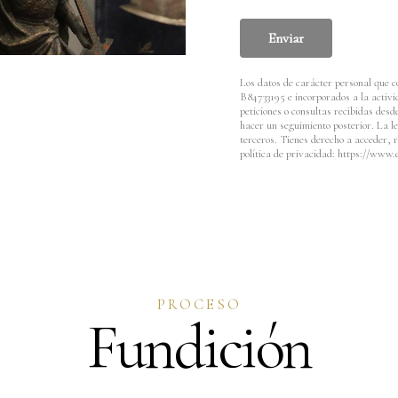
Enviar
Los datos de carácter personal que c
B84733195 e incorporados a la acti
peticiones o consultas recibidas desd
hacer un seguimiento posterior. La l
terceros. Tienes derecho a acceder, r
política de privacidad: https://www.e
PROCESO
Fundición