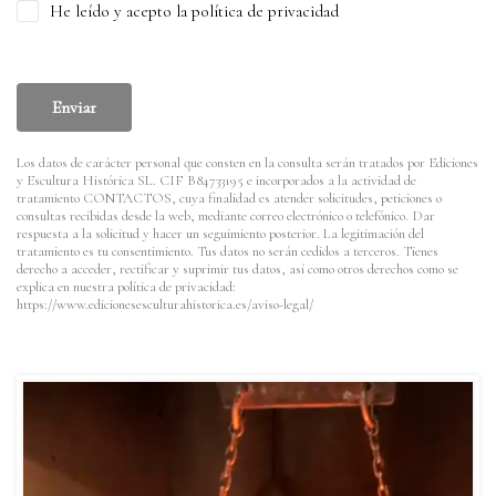
He leído y acepto la política de privacidad
Enviar
Los datos de carácter personal que consten en la consulta serán tratados por Ediciones
y Escultura Histórica SL. CIF B84733195 e incorporados a la actividad de
tratamiento CONTACTOS, cuya finalidad es atender solicitudes, peticiones o
consultas recibidas desde la web, mediante correo electrónico o telefónico. Dar
respuesta a la solicitud y hacer un seguimiento posterior. La legitimación del
tratamiento es tu consentimiento. Tus datos no serán cedidos a terceros. Tienes
derecho a acceder, rectificar y suprimir tus datos, así como otros derechos como se
explica en nuestra política de privacidad:
https://www.edicionesesculturahistorica.es/aviso-legal/