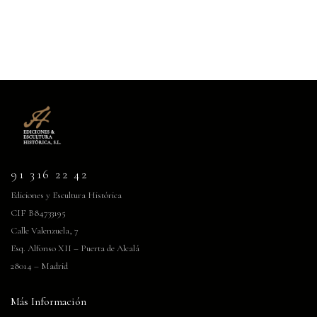
91 316 22 42
Ediciones y Escultura Histórica
CIF B84733195
Calle Valenzuela, 7
Esq. Alfonso XII – Puerta de Alcalá
28014 – Madrid
Más Información