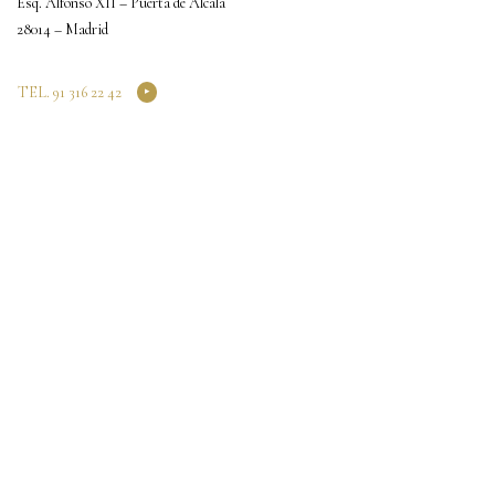
Esq. Alfonso XII – Puerta de Alcalá
28014 – Madrid
TEL. 91 316 22 42