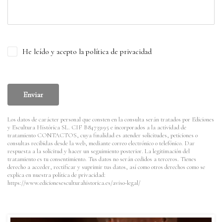
He leído y acepto la política de privacidad
Enviar
Los datos de carácter personal que consten en la consulta serán tratados por Ediciones
y Escultura Histórica SL. CIF B84733195 e incorporados a la actividad de
tratamiento CONTACTOS, cuya finalidad es atender solicitudes, peticiones o
consultas recibidas desde la web, mediante correo electrónico o telefónico. Dar
respuesta a la solicitud y hacer un seguimiento posterior. La legitimación del
tratamiento es tu consentimiento. Tus datos no serán cedidos a terceros. Tienes
derecho a acceder, rectificar y suprimir tus datos, así como otros derechos como se
explica en nuestra política de privacidad:
https://www.edicionesesculturahistorica.es/aviso-legal/