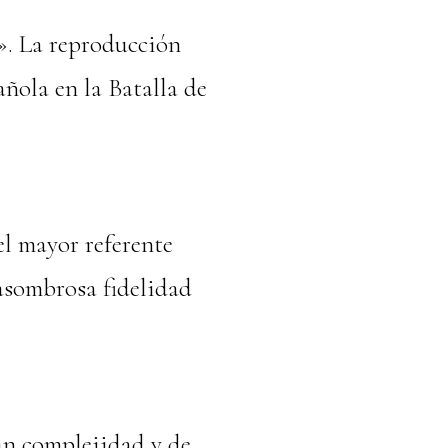
». La reproducción
añola en la Batalla de
l mayor referente
asombrosa fidelidad
an complejidad y de