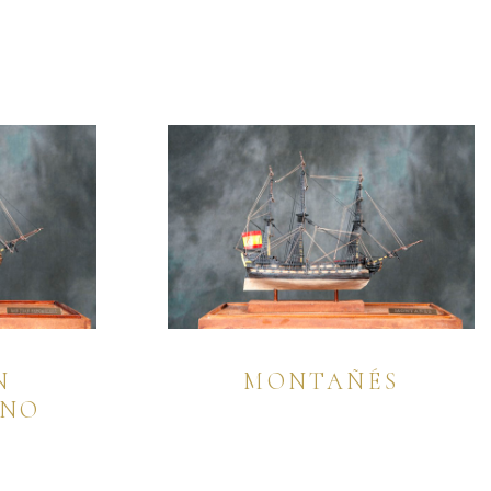
N
MONTAÑÉS
ENO