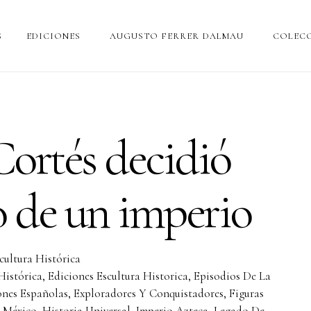
S
EDICIONES
AUGUSTO FERRER DALMAU
COLECC
ortés decidió
o de un imperio
cultura Histórica
Histórica
,
Ediciones Escultura Historica
,
Episodios De La
ones Españolas
,
Exploradores Y Conquistadores
,
Figuras
e México
,
Historia Universal
,
Imperio Azteca
,
Legado De