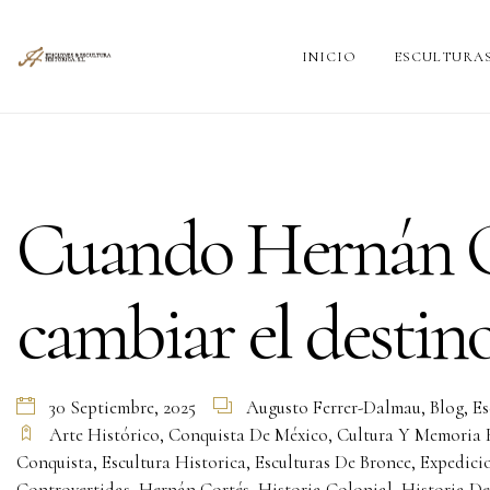
INICIO
ESCULTURA
Cuando Hernán C
cambiar el destin
30 Septiembre, 2025
Augusto Ferrer-Dalmau
,
Blog
,
Es
Arte Histórico
,
Conquista De México
,
Cultura Y Memoria 
Conquista
,
Escultura Historica
,
Esculturas De Bronce
,
Expedici
Controvertidas
,
Hernán Cortés
,
Historia Colonial
,
Historia D